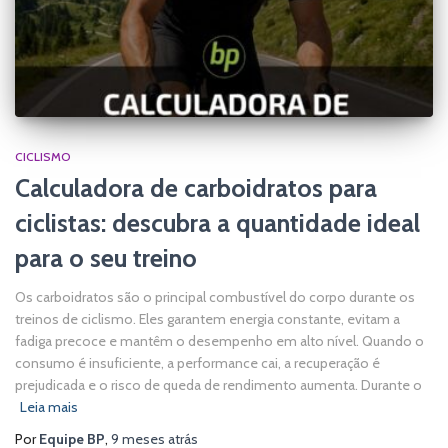
CICLISMO
Calculadora de carboidratos para
ciclistas: descubra a quantidade ideal
para o seu treino
Os carboidratos são o principal combustível do corpo durante os
treinos de ciclismo. Eles garantem energia constante, evitam a
fadiga precoce e mantêm o desempenho em alto nível. Quando o
consumo é insuficiente, a performance cai, a recuperação é
prejudicada e o risco de queda de rendimento aumenta. Durante o
Leia mais
Por
Equipe BP
,
9 meses
atrás