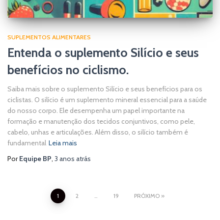
SUPLEMENTOS ALIMENTARES
Entenda o suplemento Silício e seus
benefícios no ciclismo.
Saiba mais sobre o suplemento Silício e seus benefícios para os
ciclistas. O silício é um suplemento mineral essencial para a saúde
do nosso corpo. Ele desempenha um papel importante na
formação e manutenção dos tecidos conjuntivos, como pele,
cabelo, unhas e articulações. Além disso, o silício também é
fundamental
Leia mais
Por
Equipe BP
,
3 anos
atrás
Paginação
1
2
…
19
PRÓXIMO