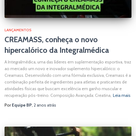
LANÇAMENTOS
CREAMASS, conheça o novo
hipercalórico da Integralmédica
A Integralmédica, uma das líderes em suplementação esportiva, traz
ao mercado um novo e inovador suplemento hipercalórico: o
Creamass. Desenvolvido com uma fórmula exclusiva, Creamass é a
combinação perfeita de ingredientes para atletas e praticantes de
atividades físicas que buscam excelência em ganho muscular e
recuperação pós-treino. Composição Avançada: Creatina,
Leia mais
Por
Equipe BP
,
2 anos
atrás