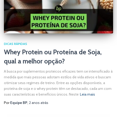
DICAS RÁPIDAS
Whey Protein ou Proteína de Soja,
qual a melhor opção?
A busca por suplementos proteicos eficazes tem se intensificado à
medida que mais pessoas adotam estilos de vida ativos e buscam
otimizar seus regimes de treino. Entre as opções disponíveis, a
proteína de soja e o whey protein têm se destacado, cada um com
suas características e benefícios únicos. Neste
Leia mais
Por
Equipe BP
,
2 anos
atrás