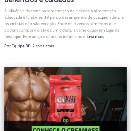
A influência da carne na alimentação de ciclistas A alimentação
adequada é fundamental para o desempenho de qualquer atleta, e
os ciclistas não são exceção. Entre os diversos alimentos que
podem compor a dieta de um ciclista, a carne ocupa um lugar de
destaque. Este artigo explora os benefícios e
Leia mais
Por
Equipe BP
,
2 anos
atrás