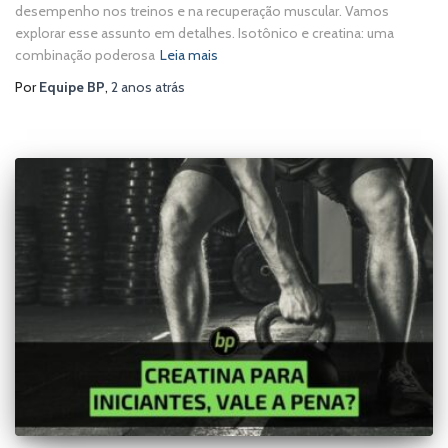
desempenho nos treinos e na recuperação muscular. Vamos
explorar esse assunto em detalhes. Isotônico e creatina: uma
combinação poderosa
Leia mais
Por
Equipe BP
,
2 anos
atrás