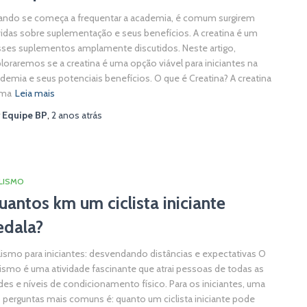
ndo se começa a frequentar a academia, é comum surgirem
idas sobre suplementação e seus benefícios. A creatina é um
ses suplementos amplamente discutidos. Neste artigo,
loraremos se a creatina é uma opção viável para iniciantes na
demia e seus potenciais benefícios. O que é Creatina? A creatina
uma
Leia mais
r
Equipe BP
,
2 anos
atrás
LISMO
uantos km um ciclista iniciante
edala?
lismo para iniciantes: desvendando distâncias e expectativas O
lismo é uma atividade fascinante que atrai pessoas de todas as
des e níveis de condicionamento físico. Para os iniciantes, uma
 perguntas mais comuns é: quanto um ciclista iniciante pode