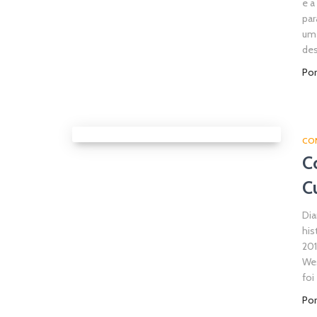
e a
par
um 
des
Po
CO
C
C
Dia
his
201
Wes
foi
Po