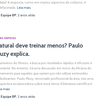
alar? A resposta, como em muitos aspectos do ciclismo, é
tifacetada.
Leia mais
r
Equipe BP
,
2 anos
atrás
AS RÁPIDAS
atural deve treinar menos? Paulo
uzy explica.
universo do fitness, a busca por resultados rápidos e eficazes é
stante. No entanto, há uma discussão em torno da eficácia do
inamento para aqueles que optam por não utilizar esteroides
bolizantes. Paulo Muzy, renomado profissional da área, traz uma
spectiva esclarecedora sobre esse tema. A literatura científica é
ia mais
r
Equipe BP
,
2 anos
atrás