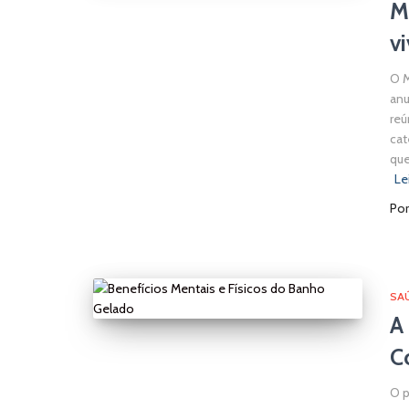
M
v
O M
anu
reú
cat
que
Le
Po
SA
A
C
O p