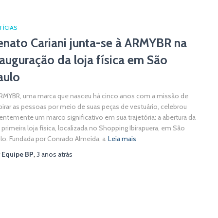
TÍCIAS
enato Cariani junta-se à ARMYBR na
nauguração da loja física em São
aulo
RMYBR, uma marca que nasceu há cinco anos com a missão de
pirar as pessoas por meio de suas peças de vestuário, celebrou
entemente um marco significativo em sua trajetória: a abertura da
 primeira loja física, localizada no Shopping Ibirapuera, em São
lo. Fundada por Conrado Almeida, a
Leia mais
r
Equipe BP
,
3 anos
atrás