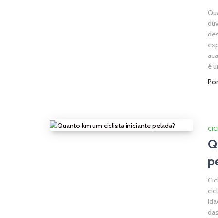
Qua
dúv
des
exp
aca
é 
Po
CIC
Q
p
Cic
cic
ida
das