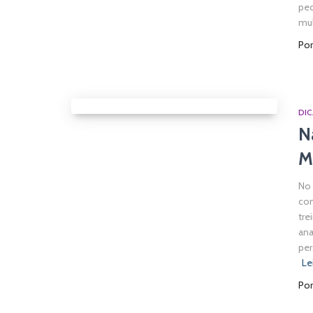
ped
mul
Po
DIC
N
M
No 
con
tre
ana
per
Le
Po