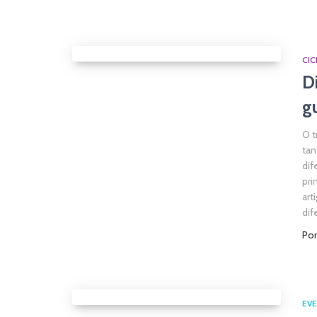
CIC
D
g
O t
tan
dif
pri
art
dif
Po
EV