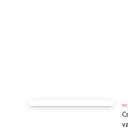
DIC
C
v