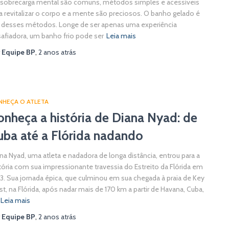
 sobrecarga mental são comuns, métodos simples e acessíveis
a revitalizar o corpo e a mente são preciosos. O banho gelado é
desses métodos. Longe de ser apenas uma experiência
afiadora, um banho frio pode ser
Leia mais
r
Equipe BP
,
2 anos
atrás
NHEÇA O ATLETA
onheça a história de Diana Nyad: de
uba até a Flórida nadando
na Nyad, uma atleta e nadadora de longa distância, entrou para a
tória com sua impressionante travessia do Estreito da Flórida em
3. Sua jornada épica, que culminou em sua chegada à praia de Key
t, na Flórida, após nadar mais de 170 km a partir de Havana, Cuba,
Leia mais
r
Equipe BP
,
2 anos
atrás