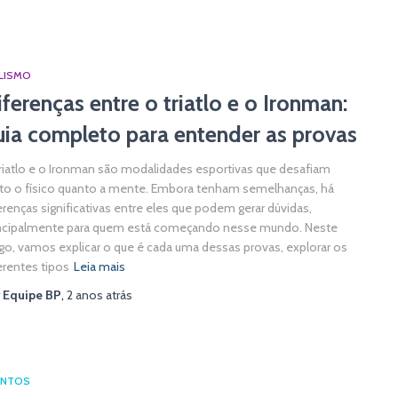
LISMO
iferenças entre o triatlo e o Ironman:
uia completo para entender as provas
riatlo e o Ironman são modalidades esportivas que desafiam
to o físico quanto a mente. Embora tenham semelhanças, há
erenças significativas entre eles que podem gerar dúvidas,
ncipalmente para quem está começando nesse mundo. Neste
igo, vamos explicar o que é cada uma dessas provas, explorar os
erentes tipos
Leia mais
r
Equipe BP
,
2 anos
atrás
ENTOS