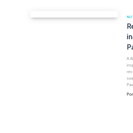
NO
R
i
P
A A
ins
rec
sua
Pau
Po