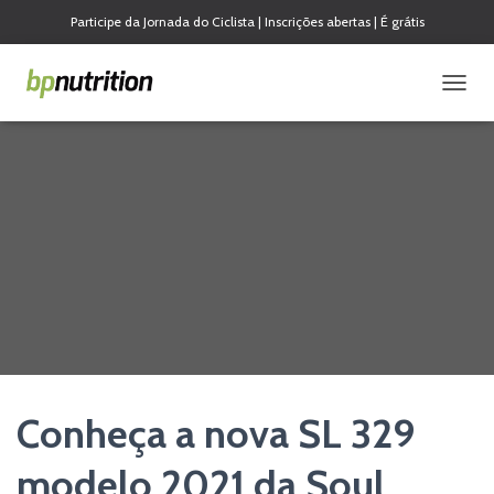
Participe da Jornada do Ciclista | Inscrições abertas | É grátis
A
L
T
E
R
N
A
R
N
A
V
E
G
A
Ç
Ã
Conheça a nova SL 329
O
modelo 2021 da Soul