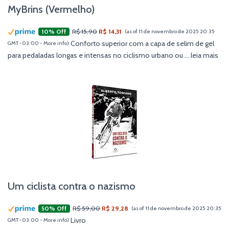
MyBrins (Vermelho)
R$ 15,90
R$ 14,31
10% Off
(as of 11 de novembro de 2025 20:35
Conforto superior com a capa de selim de gel
GMT -03:00 -
More info
)
para pedaladas longas e intensas no ciclismo urbano ou ...
leia mais
Um ciclista contra o nazismo
R$ 59,00
R$ 29,28
50% Off
(as of 11 de novembro de 2025 20:35
Livro
GMT -03:00 -
More info
)