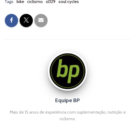
Tags:
bike
ciclismo
sl329
soul cycles
Equipe BP
Mais de 15 anos de experiência com suplementação, nutrição e
ciclismo.