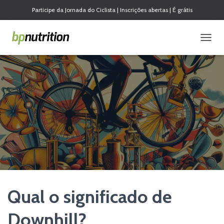
Participe da Jornada do Ciclista | Inscrições abertas | É grátis
A
L
T
E
R
N
A
R
N
A
V
E
G
A
Ç
Ã
Qual o significado de
O
Downhill?