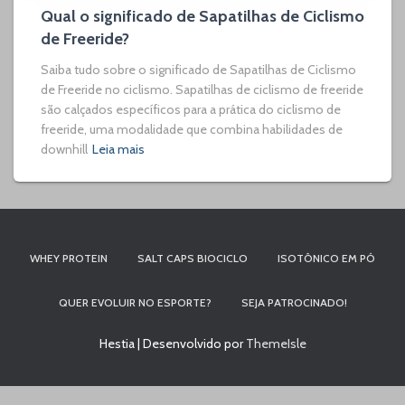
Qual o significado de Sapatilhas de Ciclismo
de Freeride?
Saiba tudo sobre o significado de Sapatilhas de Ciclismo
de Freeride no ciclismo. Sapatilhas de ciclismo de freeride
são calçados específicos para a prática do ciclismo de
freeride, uma modalidade que combina habilidades de
downhill
Leia mais
WHEY PROTEIN
SALT CAPS BIOCICLO
ISOTÔNICO EM PÓ
QUER EVOLUIR NO ESPORTE?
SEJA PATROCINADO!
Hestia | Desenvolvido por
ThemeIsle