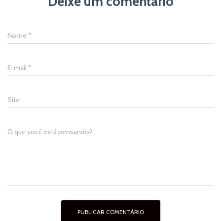
Deixe um comentário
Nome
*
E-mail
*
Site
O que você está pensando?