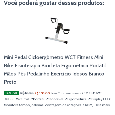
Você poderá gostar desses produtos:
Mini Pedal Cicloergômetro WCT Fitness Mini
Bike Fisioterapia Bicicleta Ergométrica Portátil
Mãos Pés Pedalinho Exercício Idosos Branco
Preto
R$ 121,90
R$ 105,00
14% Off
(as of 11 de novembro de 2025 21:45 GMT
📍Portátil 📍Dobrável 📍Ergométrica 📍Display LCD:
-03:00 -
More info
)
Monitora tempo, calorias, contagem de rotações e RPM,...
leia mais