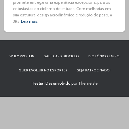
promete entregar uma experiência excepcional para os
entusiastas do ciclismo de estrada. Com melhorias em
sua estrutura, design aerodinâmico e redução de peso, a
3R5
Leia mais
WHEY PROTEIN
SALT CAPS BIOCICLO
ISOTÔNICO EM PÓ
QUER EVOLUIR NO ESPORTE?
SEJA PATROCINADO!
Hestia | Desenvolvido por
ThemeIsle