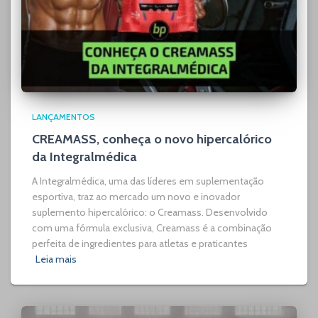
LANÇAMENTOS
CREAMASS, conheça o novo hipercalórico
da Integralmédica
A Integralmédica, uma das líderes em suplementação
esportiva, traz ao mercado um novo e inovador
suplemento hipercalórico: o Creamass. Desenvolvido
com uma fórmula exclusiva, Creamass é a combinação
perfeita de ingredientes para atletas e praticantes
Leia mais