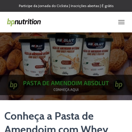
Participe da Jornada do Ciclista | Inscrições abertas | É grátis
A
L
T
E
R
N
A
R
N
A
V
E
G
A
Ç
Ã
Conheça a Pasta de
O
Amendoim com Whey