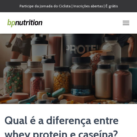
Participe da Jornada do Ciclista | Inscrições abertas | É grátis
A
L
T
E
R
N
A
R
N
A
V
E
G
A
Ç
Ã
Qual é a diferença entre
O
whey protein e caseína?