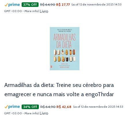
R$ 64,90
R$ 27,77
37% Off
(as of 12 de novembro de 2025 14:53
Livro
GMT -03:00 -
More info
)
Armadilhas da dieta: Treine seu cérebro para
emagrecer e nunca mais volte a engoThrdar
R$ 64,90
R$ 42,68
34% Off
(as of 12 de novembro de 2025 14:53
Livro
GMT -03:00 -
More info
)