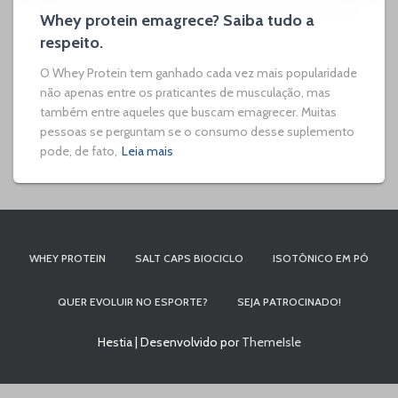
Whey protein emagrece? Saiba tudo a
respeito.
O Whey Protein tem ganhado cada vez mais popularidade
não apenas entre os praticantes de musculação, mas
também entre aqueles que buscam emagrecer. Muitas
pessoas se perguntam se o consumo desse suplemento
pode, de fato,
Leia mais
WHEY PROTEIN
SALT CAPS BIOCICLO
ISOTÔNICO EM PÓ
QUER EVOLUIR NO ESPORTE?
SEJA PATROCINADO!
Hestia | Desenvolvido por
ThemeIsle